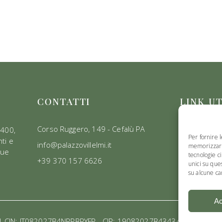
CONTATTI
LINK UT
Servizi
Corso Ruggero, 149 - Cefalù PA
1400,
Per fornire 
ti e
Camere
info@palazzovillelmi.it
memorizzare 
due
tecnologie c
Contatti
+39 370 157 6626
unici su que
su alcune car
Ac
6 | CIN: IT082027B4NPPBPYFP - CIR: 19082027B434349 | Design