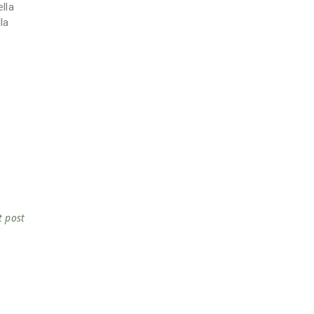
ella
la
t post