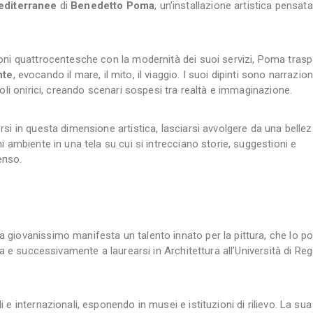
editerranee
di
Benedetto Poma
, un’installazione artistica pensat
.
oni quattrocentesche con la modernità dei suoi servizi, Poma trasp
nte
, evocando il mare, il mito, il viaggio. I suoi dipinti sono narrazion
boli onirici, creando scenari sospesi tra realtà e immaginazione.
si in questa dimensione artistica, lasciarsi avvolgere da una belle
i ambiente in una tela su cui si intrecciano storie, suggestioni e
enso.
giovanissimo manifesta un talento innato per la pittura, che lo po
ia e successivamente a laurearsi in Architettura all’Università di Re
e internazionali, esponendo in musei e istituzioni di rilievo. La sua