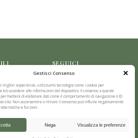
ILI
SEGUICI
Gestisci Consenso
le migliori esperienze, utilizziamo tecnologie come i cookie per
e/o accedere alle informazioni del dispositivo. Il consenso a queste
i permetterà di elaborare dati come il comportamento di navigazione o ID
sto sito. Non acconsentire o ritirare il consenso può influire negativamente
atteristiche e funzioni.
cetta
Nega
Visualizza le preferenze
ed by
Webvox.it