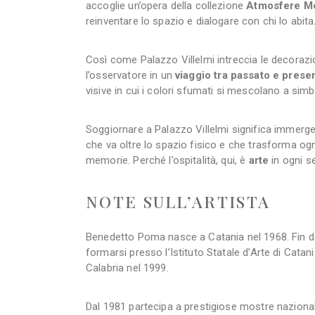
accoglie un’opera della collezione
Atmosfere M
reinventare lo spazio e dialogare con chi lo abita
Così come Palazzo Villelmi intreccia le decorazi
l’osservatore in un
viaggio tra passato e prese
visive in cui i colori sfumati si mescolano a sim
Soggiornare a Palazzo Villelmi significa immerger
che va oltre lo spazio fisico e che trasforma ogn
memorie. Perché l’ospitalità, qui, è
arte
in ogni s
NOTE SULL’ARTISTA
Benedetto Poma nasce a Catania nel 1968. Fin da 
formarsi presso l’Istituto Statale d’Arte di Catan
Calabria nel 1999.
Dal 1981 partecipa a prestigiose mostre nazionali 