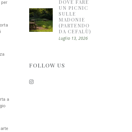
DOVE FARE
a per
UN PICNIC
SULLE
MADONIE
(PARTENDO
orta
DA CEFALÙ)
i
Luglio 13, 2026
zza
FOLLOW US
rta a
ggio
 arte